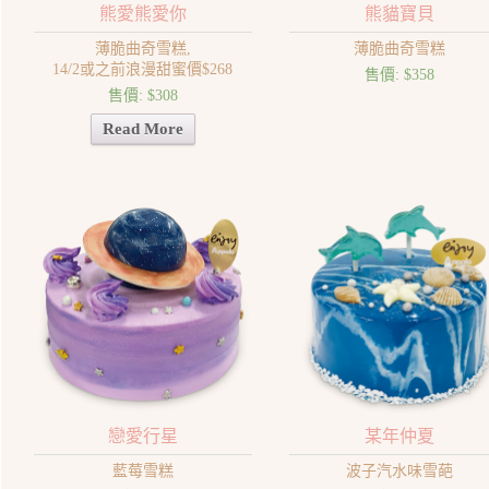
熊愛熊愛你
熊貓寶貝
薄脆曲奇雪糕,
薄脆曲奇雪糕
14/2或之前浪漫甜蜜價$268
售價:
$358
售價:
$308
Read More
戀愛行星
某年仲夏
藍莓雪糕
波子汽水味雪葩