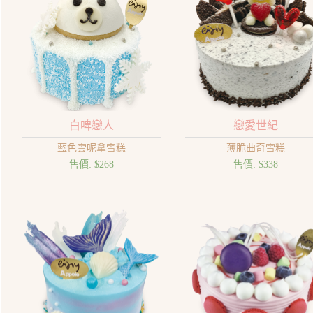
白啤戀人
戀愛世紀
藍色雲呢拿雪糕
薄脆曲奇雪糕
售價:
$268
售價:
$338